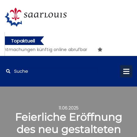
Topaktuell
ntmachungen künftig online abrufbar
11.06.2025
Feierliche Eröffnung
des neu gestalteten