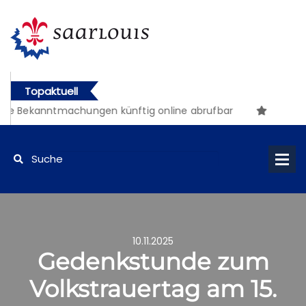
Topaktuell
che Bekanntmachungen künftig online abrufbar
10.11.2025
Gedenkstunde zum
Volkstrauertag am 15.