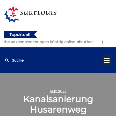
Topaktuell
liche Bekanntmachungen künftig online abrufbar
18.10.2023
Kanalsanierung
Husarenweg