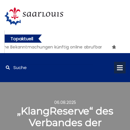
Topaktuell
che Bekanntmachungen künftig online abrufbar
06.08.2025
„KlangReserve“ des
Verbandes der