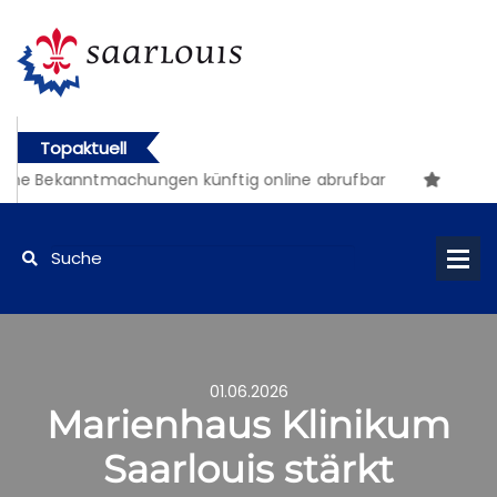
Topaktuell
e Bekanntmachungen künftig online abrufbar
01.06.2026
Marienhaus Klinikum
Saarlouis stärkt