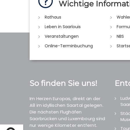
Wichtige Informat
Rathaus
Wahle
Leben in Saarlouis
Formu
Veranstaltungen
NBS
Online-Terminbuchung
Starts
So finden Sie uns!
Ent
Ludw
Im Herzen Europas, direkt an der
Saar
A8 im idyllischen Saartal gelegen.
Die nächsten Flughäfen
Städ
Saarbrücken und Luxembourg sind
Mus
nur wenige Kilometer entfernt.
Tour