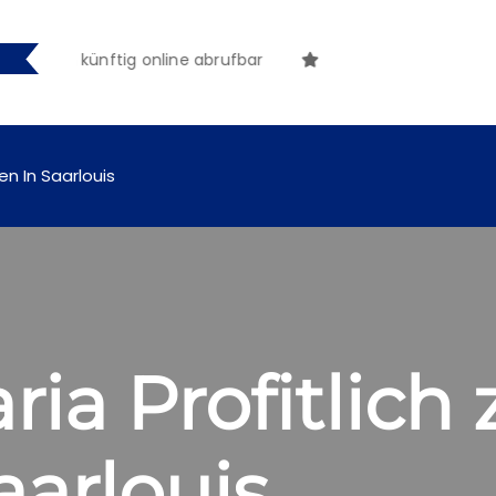
ungen künftig online abrufbar
en In Saarlouis
ia Profitlich 
arlouis