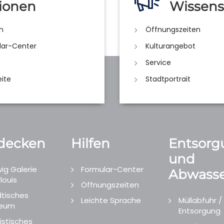
ionen
Wissens
n
Öffnungszeiten
lar-Center
Kulturangebot
Service
eite
Stadtportrait
decken
Hilfen
Entsorg
und
ig Galerie
Formular-Center
Abwasse
louis
Öffnungszeiten
tisches
Leichte Sprache
Müllabfuhr /
eum
Entsorgung
istisches