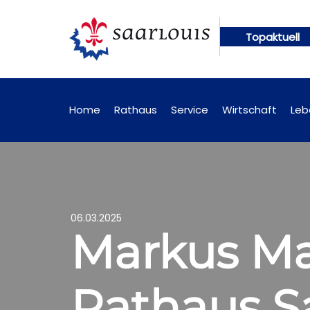
Topaktuell
künftig online abrufbar
Öffentliche Bekanntmach
Home
Rathaus
Service
Wirtschaft
Leb
06.03.2025
Markus Mar
Rathaus Sa