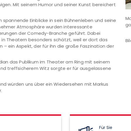
gen. Mit seinem Humor und seiner Kunst bereichert
Ma
h spannende Einblicke in sein Bühnenleben und seine
go
genehmer Atmosphäre wurden interessante
erungen der Comedy-Branche geführt. Dabei
te in Theatern besonders schätzt, weil er dort das
Bi
– ein Aspekt, der für ihn die große Faszination der
ian das Publikum im Theater am Ring mit seinem
 treffsicherem Witz sorgte er für ausgelassene
 und würden uns über ein Wiedersehen mit Markus
r.
Für Sie