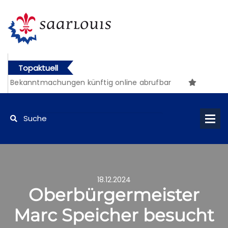
Topaktuell
e Bekanntmachungen künftig online abrufbar
18.12.2024
Oberbürgermeister
Marc Speicher besucht