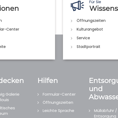
Für Sie
ionen
Wissens
n
Öffnungszeiten
lar-Center
Kulturangebot
Service
eite
Stadtportrait
decken
Hilfen
Entsorg
und
ig Galerie
Formular-Center
Abwasse
louis
Öffnungszeiten
tisches
Leichte Sprache
Müllabfuhr /
eum
Entsorgung