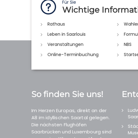
Für Sie
Wichtige Informat
Rathaus
Wahle
Leben in Saarlouis
Formu
Veranstaltungen
NBS
Online-Terminbuchung
Starts
So finden Sie uns!
Ent
Ludw
Im Herzen Europas, direkt an der
Saar
A8 im idyllischen Saartal gelegen.
Die nächsten Flughäfen
Städ
Saarbrücken und Luxembourg sind
Mus