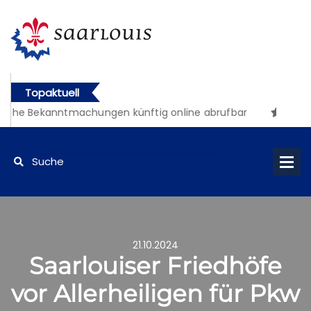
Topaktuell
iche Bekanntmachungen künftig online abrufbar
21.10.2024
Saarlouiser Friedhöfe
vor Allerheiligen für Pkw