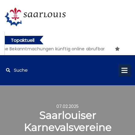
Topaktuell
che Bekanntmachungen künftig online abrufbar
07.02.2025
Saarlouiser
Karnevalsvereine