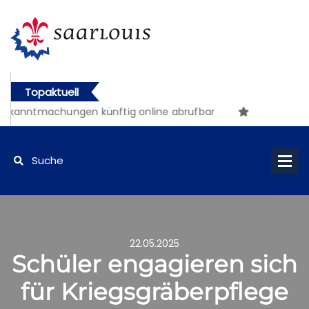
Topaktuell
kanntmachungen künftig online abrufbar
22.05.2025
Schüler engagieren sich
für Kriegsgräberpflege