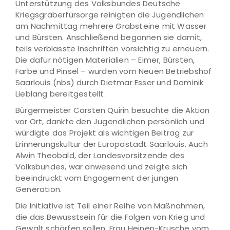
Unterstützung des Volksbundes Deutsche
Kriegsgräberfürsorge reinigten die Jugendlichen
am Nachmittag mehrere Grabsteine mit Wasser
und Bürsten. Anschließend begannen sie damit,
teils verblasste Inschriften vorsichtig zu erneuern.
Die dafür nötigen Materialien – Eimer, Bürsten,
Farbe und Pinsel – wurden vom Neuen Betriebshof
Saarlouis (nbs) durch Dietmar Esser und Dominik
Lieblang bereitgestellt.
Bürgermeister Carsten Quirin besuchte die Aktion
vor Ort, dankte den Jugendlichen persönlich und
würdigte das Projekt als wichtigen Beitrag zur
Erinnerungskultur der Europastadt Saarlouis. Auch
Alwin Theobald, der Landesvorsitzende des
Volksbundes, war anwesend und zeigte sich
beeindruckt vom Engagement der jungen
Generation.
Die Initiative ist Teil einer Reihe von Maßnahmen,
die das Bewusstsein für die Folgen von Krieg und
Gewalt schärfen sollen. Frau Heinen-Krusche vom