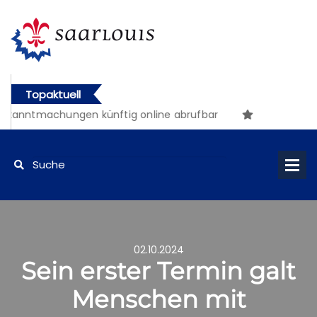
Topaktuell
anntmachungen künftig online abrufbar
02.10.2024
Sein erster Termin galt
Menschen mit