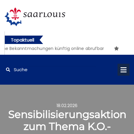
Topaktuell
che Bekanntmachungen künftig online abrufbar
18.02.2026
Sensibilisierungsaktion
zum Thema K.O.-