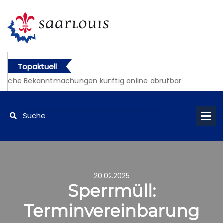
Topaktuell
tliche Bekanntmachungen künftig online abrufbar
20.02.2025
Sperrmüll:
Terminvereinbarung