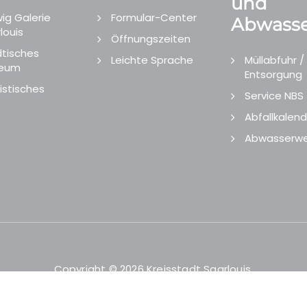
und
ig Galerie
Formular-Center
Abwasse
louis
Öffnungszeiten
tisches
Leichte Sprache
Müllabfuhr /
eum
Entsorgung
istisches
Service NBS
Abfallkalend
Abwasserwe
Copyright © 2026 Kreisstadt Saarlouis.
Designed and Developed by
echtgut
/
Site Point
.