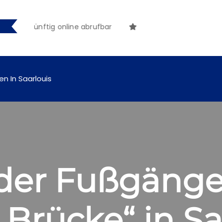
ngen künftig online abrufbar
en In Saarlouis
der Fußgänge
Brücke“ in Sa