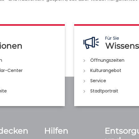
Für Sie
ionen
Wissens
n
Öffnungszeiten
lar-Center
Kulturangebot
Service
eite
Stadtportrait
decken
Hilfen
Entsorg