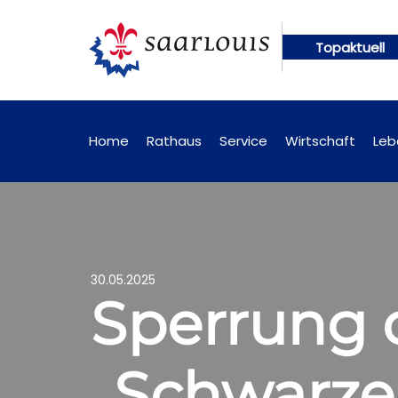
Topaktuell
ünftig online abrufbar
Öffentliche Bekanntmachu
Home
Rathaus
Service
Wirtschaft
Leb
30.05.2025
Sperrung 
„Schwarze 