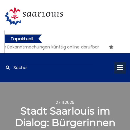
Topaktuell
e Bekanntmachungen künftig online abrufbar
27.11.2025
Stadt Saarlouis im
Dialog: Bürgerinnen