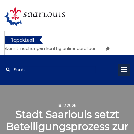
Topaktuell
ekanntmachungen künftig online abrufbar
19.12.2025
Stadt Saarlouis setzt
Beteiligungsprozess zur