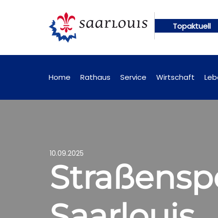
Topaktuell
ungen künftig online abrufbar
Öffentliche Bekan
Home
Rathaus
Service
Wirtschaft
Leb
10.09.2025
Straßensp
Saarlouis