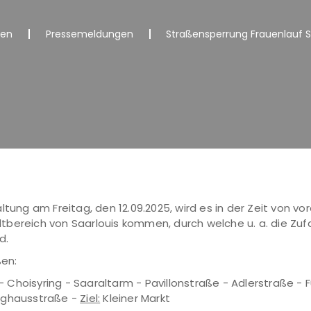
nen
Pressemeldungen
Straßensperrung Frauenlauf S
tung am Freitag, den 12.09.2025, wird es in der Zeit von vo
bereich von Saarlouis kommen, durch welche u. a. die Zufa
d.
ßen:
 - Choisyring - Saaraltarm - Pavillonstraße - Adlerstraße 
eughausstraße -
Ziel:
Kleiner Markt