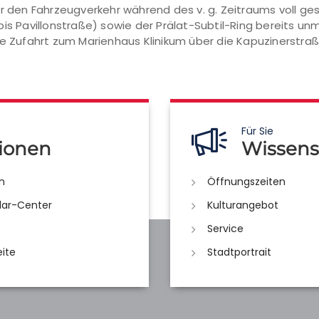
ür den Fahrzeugverkehr während des v. g. Zeitraums voll ge
is Pavillonstraße) sowie der Prälat-Subtil-Ring bereits un
e Zufahrt zum Marienhaus Klinikum über die Kapuzinerstraße
Für Sie
ionen
Wissens
n
Öffnungszeiten
lar-Center
Kulturangebot
Service
eite
Stadtportrait