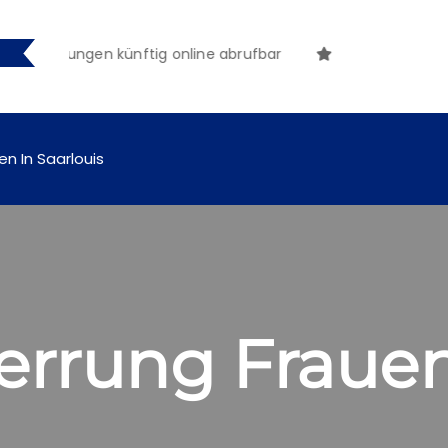
ntmachungen künftig online abrufbar
en In Saarlouis
errung Frauen