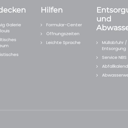
decken
Hilfen
Entsorg
und
ig Galerie
Formular-Center
Abwasse
louis
Öffnungszeiten
tisches
Leichte Sprache
Müllabfuhr /
eum
Entsorgung
istisches
Service NBS
Abfallkalend
Abwasserwe