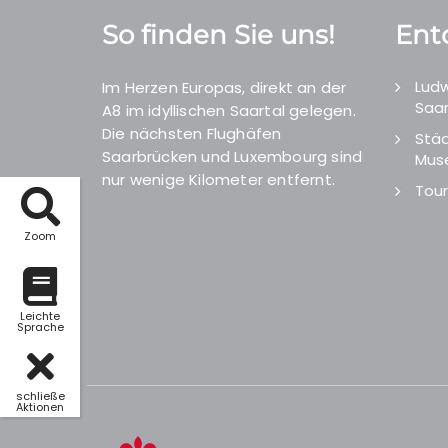
So finden Sie uns!
Ent
Ludw
Im Herzen Europas, direkt an der
Saar
A8 im idyllischen Saartal gelegen.
Die nächsten Flughäfen
Städ
Saarbrücken und Luxembourg sind
Mus
nur wenige Kilometer entfernt.
Tour
Zoom
Leichte
Sprache
schließe
Aktionen