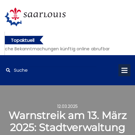
Topaktuell
liche Bekanntmachungen künftig online abrufbar
12.03.2025
Warnstreik am 13. März
2025: Stadtverwaltung