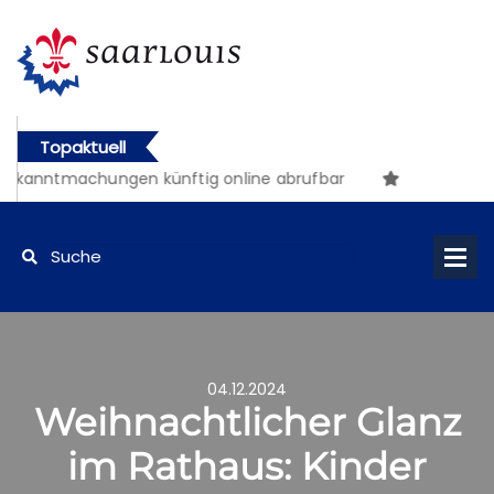
Topaktuell
kanntmachungen künftig online abrufbar
04.12.2024
Weihnachtlicher Glanz
im Rathaus: Kinder