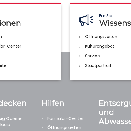
Für Sie
ionen
Wissens
n
Öffnungszeiten
lar-Center
Kulturangebot
Service
eite
Stadtportrait
decken
Hilfen
Entsorg
und
ig Galerie
Formular-Center
Abwasse
louis
Öffnungszeiten