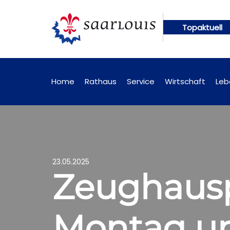
Topaktuell
ngen künftig online abrufbar
Öffentliche Bekann
Home
Rathaus
Service
Wirtschaft
Leb
23.05.2025
Zeughausp
Montag un