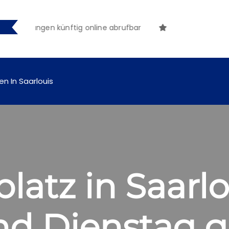
tmachungen künftig online abrufbar
en In Saarlouis
latz in Saarl
d Dienstag g