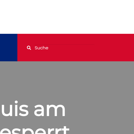
ouis am
esperrt