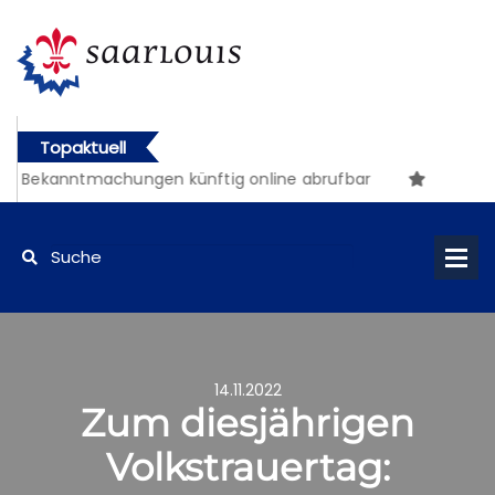
Topaktuell
kanntmachungen künftig online abrufbar
14.11.2022
Zum diesjährigen
Volkstrauertag: