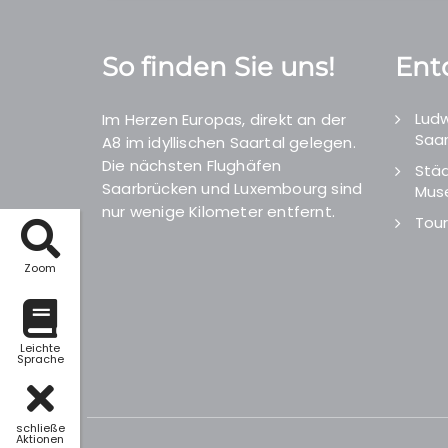
So finden Sie uns!
Ent
Ludw
Im Herzen Europas, direkt an der
Saar
A8 im idyllischen Saartal gelegen.
Die nächsten Flughäfen
Städ
Saarbrücken und Luxembourg sind
Mus
nur wenige Kilometer entfernt.
Tour
Zoom
Leichte
Sprache
schließe
Aktionen