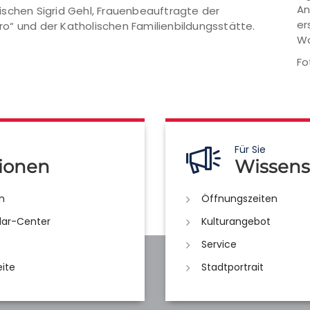
An
ischen Sigrid Gehl, Frauenbeauftragte der
er
o“ und der Katholischen Familienbildungsstätte.
Wo
Fo
Für Sie
ionen
Wissens
n
Öffnungszeiten
lar-Center
Kulturangebot
Service
eite
Stadtportrait