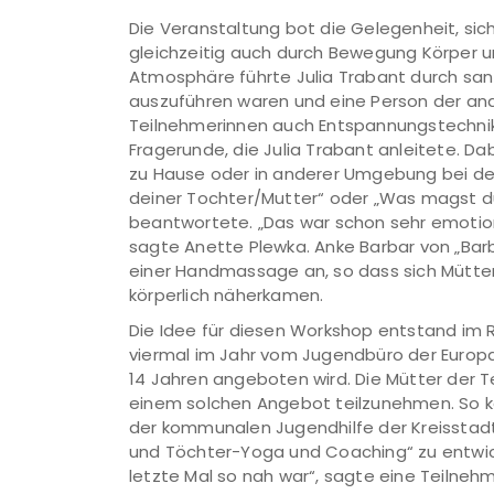
Die Veranstaltung bot die Gelegenheit, si
gleichzeitig auch durch Bewegung Körper un
Atmosphäre führte Julia Trabant durch san
auszuführen waren und eine Person der and
Teilnehmerinnen auch Entspannungstechni
Fragerunde, die Julia Trabant anleitete. D
zu Hause oder in anderer Umgebung bei d
deiner Tochter/Mutter“ oder „Was magst du
beantwortete. „Das war schon sehr emotiona
sagte Anette Plewka. Anke Barbar von „Barb
einer Handmassage an, so dass sich Mütter
körperlich näherkamen.
Die Idee für diesen Workshop entstand im 
viermal im Jahr vom Jugendbüro der Europast
14 Jahren angeboten wird. Die Mütter der T
einem solchen Angebot teilzunehmen. So k
der kommunalen Jugendhilfe der Kreisstadt
und Töchter-Yoga und Coaching“ zu entwick
letzte Mal so nah war“, sagte eine Teilne