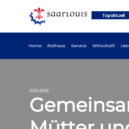
Topaktuell
ngen künftig online abrufbar
Öffentliche Bekann
Home
Rathaus
Service
Wirtschaft
Leb
31.03.2025
Gemeinsam
Mütter un