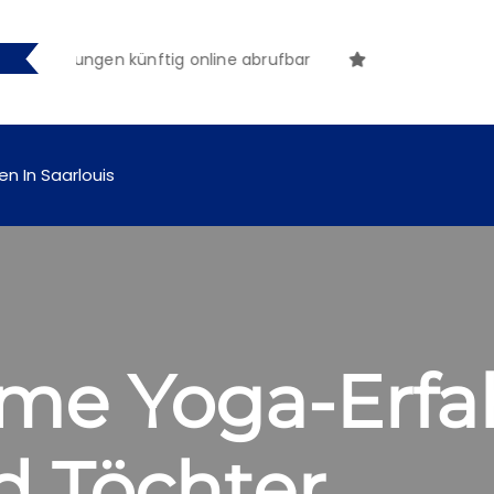
tmachungen künftig online abrufbar
en In Saarlouis
e Yoga-Erfah
d Töchter