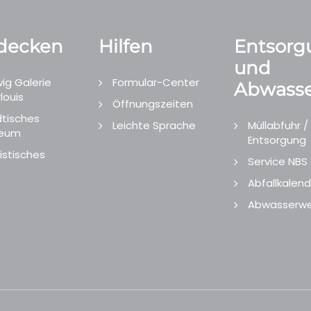
decken
Hilfen
Entsorg
und
ig Galerie
Formular-Center
Abwasse
louis
Öffnungszeiten
tisches
Leichte Sprache
Müllabfuhr /
eum
Entsorgung
istisches
Service NBS
Abfallkalend
Abwasserwe