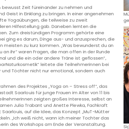
ch bewusst Zeit füreinander zu nehmen und
d Geist in Einklang zu bringen. In einer angenehmen
Mü
fte Yogaübungen, die teilweise zu zweit
ge
eren Hilfestellung gab. Daneben lernten die
ken. Zum dreistündigen Programm gehörte eine
abei ging es darum, Dinge aus- und anzusprechen, die
en meisten zu kurz kommen. „Was bewunderst du an
 an ihr“ waren Fragen, die man offen in der Runde
l und die ein oder andere Träne ist geflossen“,
arNaturkosmetik“ leitete die Teilnehmerinnen bei
 und Töchter nicht nur emotional, sondern auch
Rahmen des Projektes „Yoga on – Stress off“, das
adt Saarlouis für junge Frauen im Alter von 11 bis
eilnehmerinnen zeigten großes Interesse, selbst an
amen Julia Trabant und Anette Plewka, Fachkraft
 Saarlouis, auf die Idee, das Konzept „MuT-Mütter
eln. „Ich weiß nicht, wann ich meiner Tochter das
hmerin des Workshops am Ende der Veranstaltung.
Si