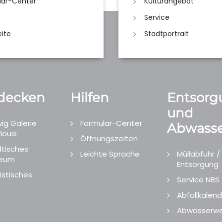
lar-Center
Kulturangebot
Service
eite
Stadtportrait
decken
Hilfen
Entsorg
und
ig Galerie
Formular-Center
Abwasse
louis
Öffnungszeiten
tisches
Leichte Sprache
Müllabfuhr /
eum
Entsorgung
istisches
Service NBS
Abfallkalend
Abwasserwe