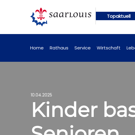
Topaktuell
 abrufbar
Öffentliche Bekanntmachungen künftig 
Home
Rathaus
Service
Wirtschaft
Leb
10.04.2025
Kinder bas
Senioren