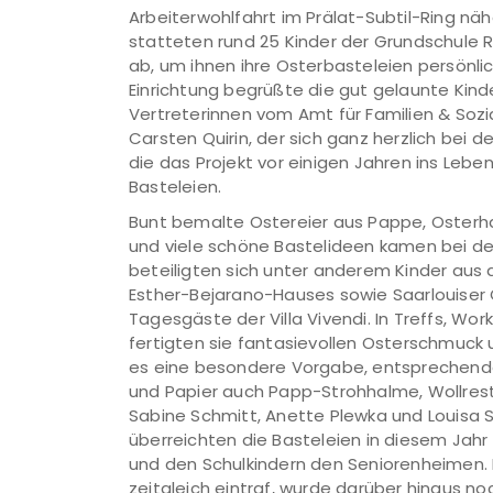
Arbeiterwohlfahrt im Prälat-Subtil-Ring n
statteten rund 25 Kinder der Grundschule
ab, um ihnen ihre Osterbasteleien persönlic
Einrichtung begrüßte die gut gelaunte Kinde
Vertreterinnen vom Amt für Familien & Sozi
Carsten Quirin, der sich ganz herzlich bei
die das Projekt vor einigen Jahren ins Leben
Basteleien.
Bunt bemalte Ostereier aus Pappe, Osterhas
und viele schöne Bastelideen kamen bei de
beteiligten sich unter anderem Kinder au
Esther-Bejarano-Hauses sowie Saarlouiser 
Tagesgäste der Villa Vivendi. In Treffs, W
fertigten sie fantasievollen Osterschmuck 
es eine besondere Vorgabe, entsprechend
und Papier auch Papp-Strohhalme, Wollreste
Sabine Schmitt, Anette Plewka und Louisa 
überreichten die Basteleien in diesem Jah
und den Schulkindern den Seniorenheimen. 
zeitgleich eintraf, wurde darüber hinaus 