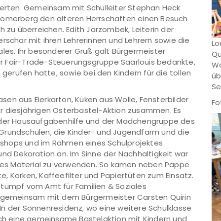
äherten. Gemeinsam mit Schulleiter Stephan Heck
 Römerberg den älteren Herrschaften einen Besuch
h zu überreichen. Edith Jarzombek, Leiterin der
rschar mit ihren Lehrerinnen und Lehrern sowie die
Lo
ales. Ihr besonderer Gruß galt Bürgermeister
Qu
 der Fair-Trade-Steuerungsgruppe Saarlouis bedankte,
Wo
 gerufen hatte, sowie bei den Kindern für die tollen
üb
Se
en aus Eierkarton, Küken aus Wolle, Fensterbilder
Fo
r diesjährigen Osterbastel-Aktion zusammen. Es
s der Hausaufgabenhilfe und der Mädchengruppe des
Grundschulen, die Kinder- und Jugendfarm und die
orkshops und im Rahmen eines Schulprojektes
und Dekoration an. Im Sinne der Nachhaltigkeit war
es Material zu verwenden. So kamen neben Pappe
, Korken, Kaffeefilter und Papiertüten zum Einsatz.
Stumpf vom Amt für Familien & Soziales
r gemeinsam mit dem Bürgermeister Carsten Quirin
In der Sonnenresidenz, wo eine weitere Schulklasse
noch eine gemeinsame Bastelaktion mit Kindern und