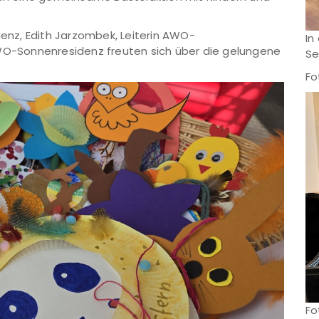
denz, Edith Jarzombek, Leiterin AWO-
In
AWO-Sonnenresidenz freuten sich über die gelungene
Se
Fo
Fo