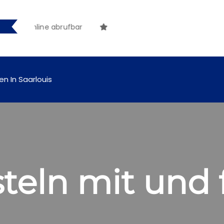
online abrufbar
en In Saarlouis
teln mit und 