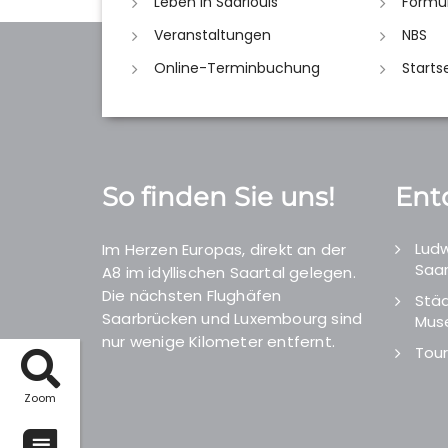
Leben in Saarlouis
Formu
Veranstaltungen
NBS
Online-Terminbuchung
Starts
So finden Sie uns!
Ent
Ludw
Im Herzen Europas, direkt an der
Saar
A8 im idyllischen Saartal gelegen.
Die nächsten Flughäfen
Städ
Saarbrücken und Luxembourg sind
Mus
nur wenige Kilometer entfernt.
Tour
Zoom