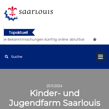
Topaktuell
he Bekanntmachungen künftig online abrufbar
20.11.2024
Kinder- und
Jugendfarm Saarlouis