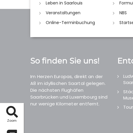
Leben in Saarlouis
Formu
Veranstaltungen
NBS
Online-Terminbuchung
Starts
So finden Sie uns!
Ent
Ludw
Im Herzen Europas, direkt an der
Saar
A8 im idyllischen Saartal gelegen.
Die nächsten Flughäfen
Städ
Saarbrücken und Luxembourg sind
Mus
nur wenige Kilometer entfernt.
Tour
Zoom