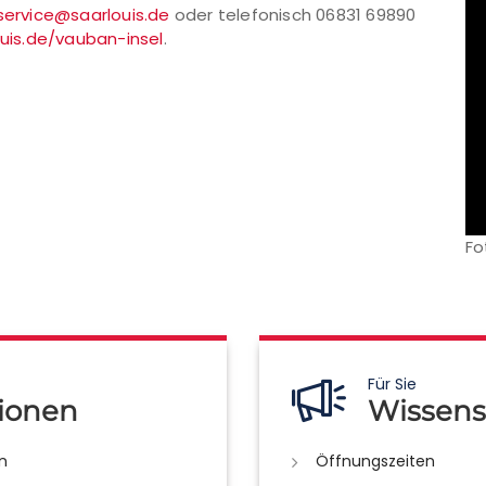
rservice@saarlouis.de
oder telefonisch 06831 69890
uis.de/vauban-insel
.
Fo
Für Sie
ionen
Wissens
n
Öffnungszeiten