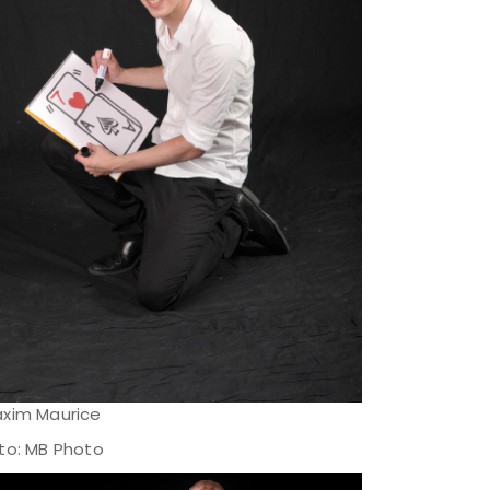
xim Maurice
to: MB Photo