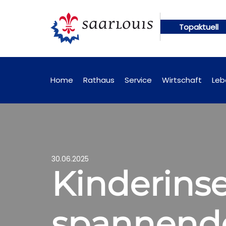
Topaktuell
n künftig online abrufbar
Öffentliche Bekanntma
Home
Rathaus
Service
Wirtschaft
Leb
30.06.2025
Kinderins
spannend