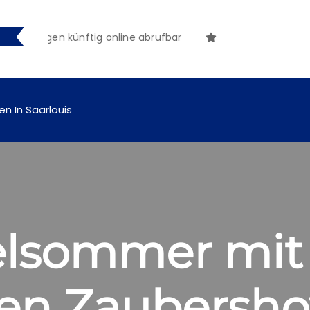
chungen künftig online abrufbar
en In Saarlouis
elsommer mit
en Zaubersh