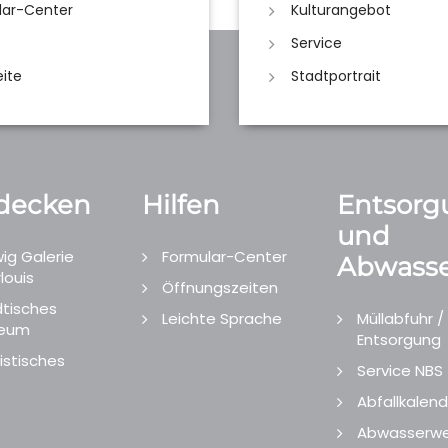
lar-Center
Kulturangebot
Service
eite
Stadtportrait
decken
Hilfen
Entsorg
und
ig Galerie
Formular-Center
Abwasse
louis
Öffnungszeiten
tisches
Leichte Sprache
Müllabfuhr /
eum
Entsorgung
istisches
Service NBS
Abfallkalend
Abwasserwe