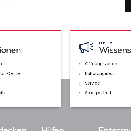
Für Sie
ionen
Wissens
n
Öffnungszeiten
lar-Center
Kulturangebot
Service
eite
Stadtportrait
decken
Hilfen
Entsorg