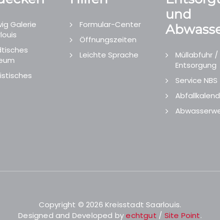
und
ig Galerie
Formular-Center
Abwasse
louis
Öffnungszeiten
tisches
Leichte Sprache
Müllabfuhr /
eum
Entsorgung
istisches
Service NBS
Abfallkalend
Abwasserwe
Copyright © 2026 Kreisstadt Saarlouis.
Designed and Developed by
echtgut
/
Site Point
.