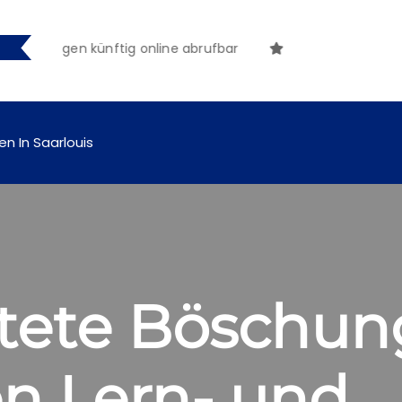
achungen künftig online abrufbar
en In Saarlouis
tete Böschung
n Lern- und