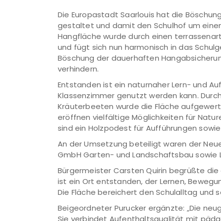
Die Europastadt Saarlouis hat die Böschun
gestaltet und damit den Schulhof um einen 
Hangfläche wurde durch einen terrassenar
und fügt sich nun harmonisch in das Schulg
Böschung der dauerhaften Hangabsicherung
verhindern.
Entstanden ist ein naturnaher Lern- und Auf
Klassenzimmer genutzt werden kann. Durch
Kräuterbeeten wurde die Fläche aufgewer
eröffnen vielfältige Möglichkeiten für Nat
sind ein Holzpodest für Aufführungen sowie
An der Umsetzung beteiligt waren der Neue
GmbH Garten- und Landschaftsbau sowie La
Bürgermeister Carsten Quirin begrüßte di
ist ein Ort entstanden, der Lernen, Bewe
Die Fläche bereichert den Schulalltag und
Beigeordneter Purucker ergänzte: „Die neug
Sie verbindet Aufenthaltsqualität mit pä