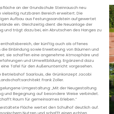
gsfläche an der Grundschule Steinrausch neu
vielseitig nutzbaren Bereich erweitert. Die
tigen Aufbau aus Festungssandstein aufgewertet
elände ein. Gleichzeitig dient die Neuanlage der
 und trägt dazu bei, ein Abrutschen des Hanges zu
enthaltsbereich, der künftig auch als offenes
 die Einbindung sowie Erweiterung von Bäumen und
tet; sie schaffen eine angenehme Atmosphäre und
urerfahrungen und Umweltbildung. Ergänzend dazu
 eine Tafel für den Außenunterricht vorgesehen.
 Betriebshof Saarlouis, die Grünkonzept Jacobi
ndschaftsarchitekt Frank Zoller.
e gelungene Umgestaltung: „Mit der Neugestaltung
gung und Begegnung auf besondere Weise verbindet.
 schafft Raum für gemeinsames Erleben.“
estaltete Fläche wertet den Schulhof deutlich auf.
dagogischem Nutzen und schafft einen echten