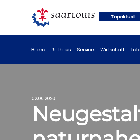
Topaktuell
en künftig online abrufbar
Öffentliche Bekanntm
Home
Rathaus
Service
Wirtschaft
Leb
02.06.2026
Neugestal
naturnahe