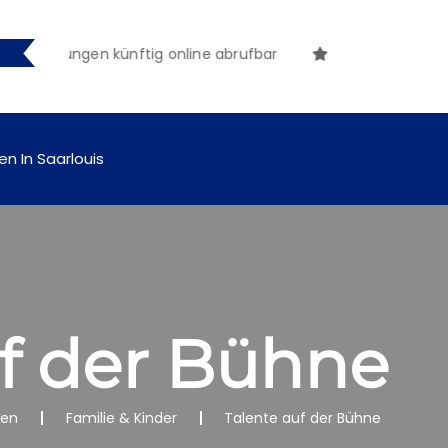
achungen künftig online abrufbar
en In Saarlouis
uf der Bühne
nen
Familie & Kinder
Talente auf der Bühne