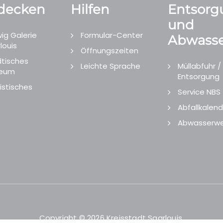
decken
Hilfen
Entsorg
und
ig Galerie
Formular-Center
Abwasse
louis
Öffnungszeiten
tisches
Leichte Sprache
Müllabfuhr /
eum
Entsorgung
istisches
Service NBS
Abfallkalend
Abwasserwe
Copyright © 2026 Kreisstadt Saarlouis.