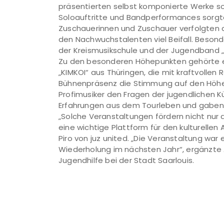
präsentierten selbst komponierte Werke s
Soloauftritte und Bandperformances sorgt
Zuschauerinnen und Zuschauer verfolgten 
den Nachwuchstalenten viel Beifall. Beson
der Kreismusikschule und der Jugendband „
Zu den besonderen Höhepunkten gehörte ei
„KIMKOI“ aus Thüringen, die mit kraftvolle
Bühnenpräsenz die Stimmung auf den Höhepu
Profimusiker den Fragen der jugendlichen Kü
Erfahrungen aus dem Tourleben und gaben w
„Solche Veranstaltungen fördern nicht nur
eine wichtige Plattform für den kulturelle
Piro von juz united. „Die Veranstaltung war 
Wiederholung im nächsten Jahr“, ergänzte
Jugendhilfe bei der Stadt Saarlouis.