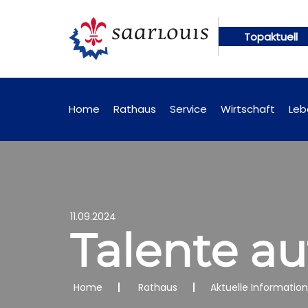
Topaktuell
gen künftig online abrufbar
Öffentliche Bekanntm
Home
Rathaus
Service
Wirtschaft
Leb
11.09.2024
Talente a
Home
Rathaus
Aktuelle Informatio