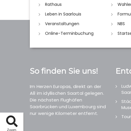
Rathaus
Wahle
Leben in Saarlouis
Formu
Veranstaltungen
NBS
Online-Terminbuchung
Starts
So finden Sie uns!
Ent
Ludw
Im Herzen Europas, direkt an der
Saar
A8 im idyllischen Saartal gelegen.
Die nächsten Flughäfen
Städ
Saarbrücken und Luxembourg sind
Mus
nur wenige Kilometer entfernt.
Tour
Zoom