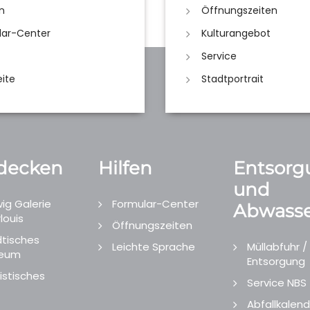
n
Öffnungszeiten
lar-Center
Kulturangebot
Service
eite
Stadtportrait
decken
Hilfen
Entsorg
und
ig Galerie
Formular-Center
Abwasse
louis
Öffnungszeiten
tisches
Leichte Sprache
Müllabfuhr /
eum
Entsorgung
istisches
Service NBS
Abfallkalend