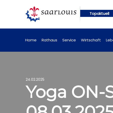
Topaktuell
gen künftig online abrufbar
Öffentliche Bekannt
Home
Rathaus
Service
Wirtschaft
Leb
24.02.2025
Yoga ON-S
08.03.2025