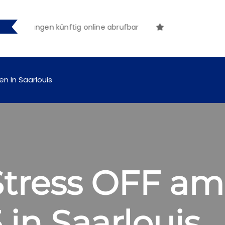
machungen künftig online abrufbar
en In Saarlouis
tress OFF am
 in Saarlouis