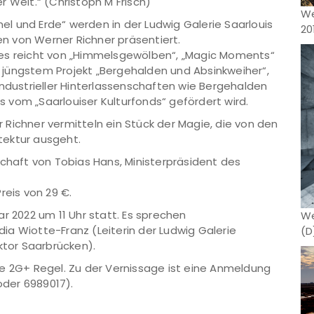
 Welt.“ (Christoph M Frisch)
We
l und Erde“ werden in der Ludwig Galerie Saarlouis
20
 von Werner Richner präsentiert.
res reicht von „Himmelsgewölben“, „Magic Moments“
em jüngstem Projekt „Bergehalden und Absinkweiher“,
industrieller Hinterlassenschaften wie Bergehalden
vom „Saarlouiser Kulturfonds“ gefördert wird.
Richner vermitteln ein Stück der Magie, die von den
tektur ausgeht.
schaft von Tobias Hans, Ministerpräsident des
reis von 29 €.
r 2022 um 11 Uhr statt. Es sprechen
We
a Wiotte-Franz (Leiterin der Ludwig Galerie
(D
ktor Saarbrücken).
 die 2G+ Regel. Zu der Vernissage ist eine Anmeldung
oder 6989017).