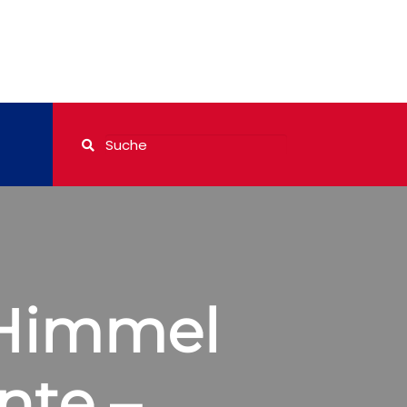
 Himmel
nte –