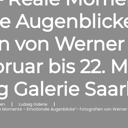
e Augenblicke
en von Werner
ruar bis 22. M
 Galerie Saar
nen
Ludwig Galerie
 Momente – Emotionale Augenblicke“- Fotografien von Werner Ri