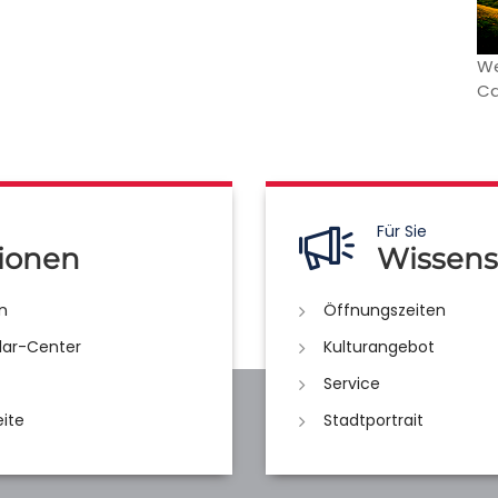
We
Ca
Für Sie
ionen
Wissens
n
Öffnungszeiten
lar-Center
Kulturangebot
Service
eite
Stadtportrait