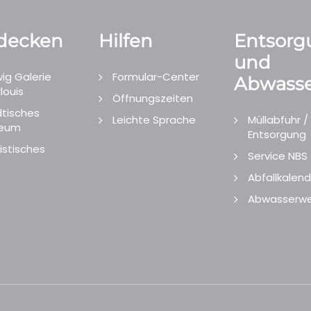
decken
Hilfen
Entsorg
und
ig Galerie
Formular-Center
Abwasse
louis
Öffnungszeiten
tisches
Leichte Sprache
Müllabfuhr /
eum
Entsorgung
istisches
Service NBS
Abfallkalend
Abwasserwe