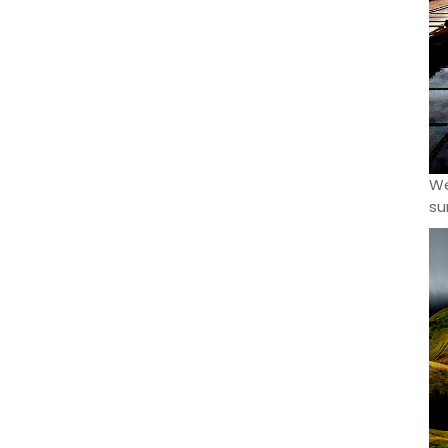
We
su