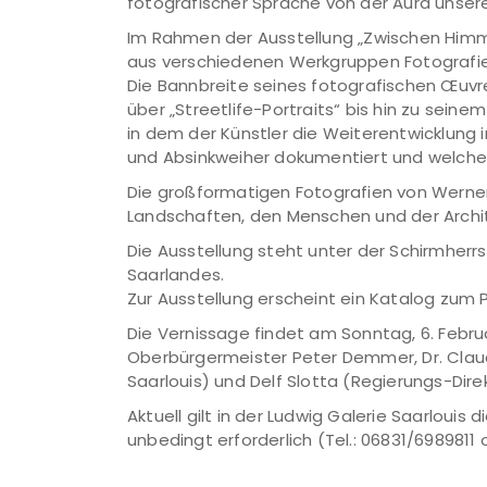
fotografischer Sprache von der Aura unserer
Im Rahmen der Ausstellung „Zwischen Himme
aus verschiedenen Werkgruppen Fotografien
Die Bannbreite seines fotografischen Œuv
über „Streetlife-Portraits“ bis hin zu sein
in dem der Künstler die Weiterentwicklung 
und Absinkweiher dokumentiert und welches 
Die großformatigen Fotografien von Werner 
Landschaften, den Menschen und der Archi
Die Ausstellung steht unter der Schirmherr
Saarlandes.
Zur Ausstellung erscheint ein Katalog zum P
Die Vernissage findet am Sonntag, 6. Februa
Oberbürgermeister Peter Demmer, Dr. Claudi
Saarlouis) und Delf Slotta (Regierungs-Dire
Aktuell gilt in der Ludwig Galerie Saarlouis
unbedingt erforderlich (Tel.: 06831/6989811 