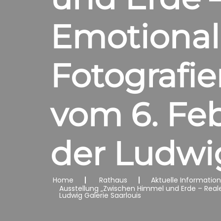
Emotional
Fotografi
vom 6. Feb
der Ludwig
Home
Rathaus
Aktuelle Informatio
Ausstellung „Zwischen Himmel und Erde – Reale
Ludwig Galerie Saarlouis