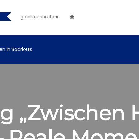
ftig online abrufbar
en In Saarlouis
ng „Zwischen
– Reale Mome