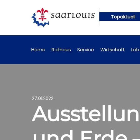
Topaktuell
online abrufbar
Öffentliche Bekanntmachungen kün
Home
Rathaus
Service
Wirtschaft
Leb
27.01.2022
Ausstellu
und Erde 