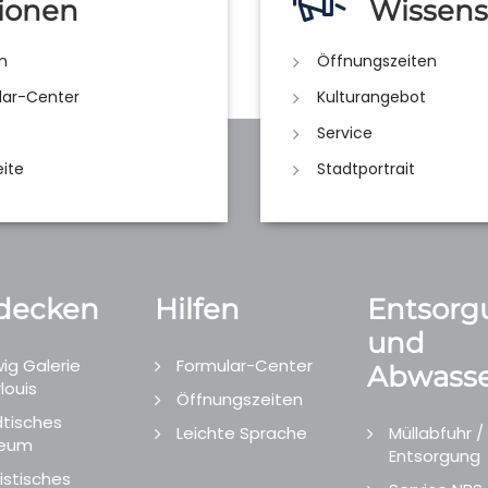
ionen
Wissens
n
Öffnungszeiten
lar-Center
Kulturangebot
Service
eite
Stadtportrait
decken
Hilfen
Entsorg
und
ig Galerie
Formular-Center
Abwasse
louis
Öffnungszeiten
tisches
Leichte Sprache
Müllabfuhr /
eum
Entsorgung
istisches