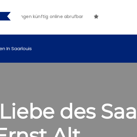
tmachungen künftig online abrufbar
en In Saarlouis
 Liebe des Sa
Ernst Alt