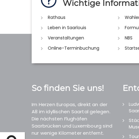
Wichtige Informat
Rathaus
Wahle
Leben in Saarlouis
Formu
Veranstaltungen
NBS
Online-Terminbuchung
Starts
So finden Sie uns!
Ent
Ludw
Im Herzen Europas, direkt an der
Saar
A8 im idyllischen Saartal gelegen.
Die nächsten Flughäfen
Städ
Saarbrücken und Luxembourg sind
Mus
nur wenige Kilometer entfernt.
Tour