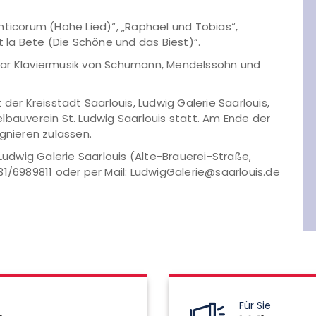
nticorum (Hohe Lied)“, „Raphael und Tobias“,
t la Bete (Die Schöne und das Biest)“.
mar Klaviermusik von Schumann, Mendelssohn und
der Kreisstadt Saarlouis, Ludwig Galerie Saarlouis,
lbauverein St. Ludwig Saarlouis statt. Am Ende der
gnieren zulassen.
er Ludwig Galerie Saarlouis (Alte-Brauerei-Straße,
31/6989811 oder per Mail: LudwigGalerie@saarlouis.de
Für Sie