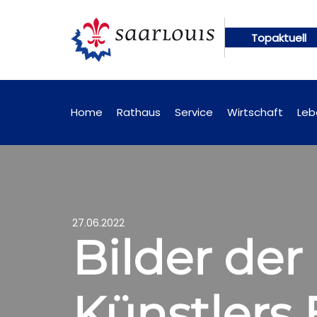
Topaktuell
ngen künftig online abrufbar
Öffentliche Bekann
Home
Rathaus
Service
Wirtschaft
Leb
27.06.2022
Bilder der
Künstlers 