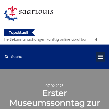
Topaktuell
che Bekanntmachungen künftig online abrufbar
07.02.2025
Erster
Museumssonntag zur