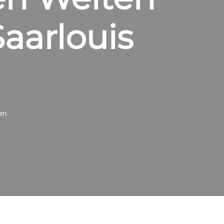
Saarlouis
nen