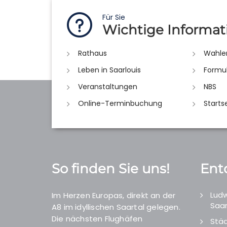
Für Sie
Wichtige Informat
Rathaus
Wahle
Leben in Saarlouis
Formu
Veranstaltungen
NBS
Online-Terminbuchung
Starts
So finden Sie uns!
Ent
Ludw
Im Herzen Europas, direkt an der
Saar
A8 im idyllischen Saartal gelegen.
Die nächsten Flughäfen
Städ