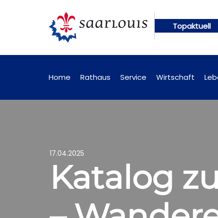
Topaktuell
gen künftig online abrufbar
Öffentliche Bekannt
Home
Rathaus
Service
Wirtschaft
Leb
17.04.2025
Katalog zu
– Wandere