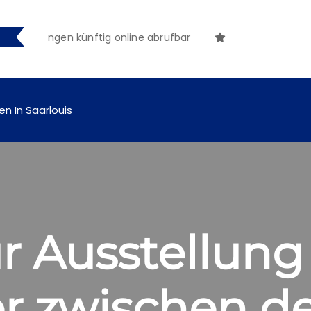
machungen künftig online abrufbar
en In Saarlouis
r Ausstellung 
r zwischen d