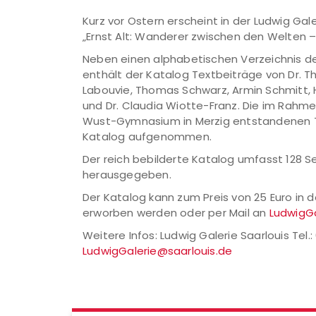
Kurz vor Ostern erscheint in der Ludwig Gale
„Ernst Alt: Wanderer zwischen den Welten –
Neben einen alphabetischen Verzeichnis der
enthält der Katalog Textbeiträge von Dr. Tho
Labouvie, Thomas Schwarz, Armin Schmitt, He
und Dr. Claudia Wiotte-Franz. Die im Rahm
Wust-Gymnasium in Merzig entstandenen Te
Katalog aufgenommen.
Der reich bebilderte Katalog umfasst 128 Se
herausgegeben.
Der Katalog kann zum Preis von 25 Euro in 
erworben werden oder per Mail an
LudwigGa
Weitere Infos: Ludwig Galerie Saarlouis Tel.:
LudwigGalerie@saarlouis.de