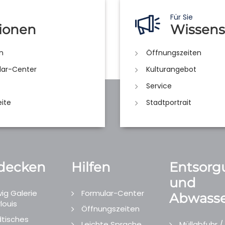
Für Sie
ionen
Wissens
n
Öffnungszeiten
lar-Center
Kulturangebot
Service
eite
Stadtportrait
decken
Hilfen
Entsorg
und
ig Galerie
Formular-Center
Abwasse
louis
Öffnungszeiten
tisches
Leichte Sprache
Müllabfuhr /