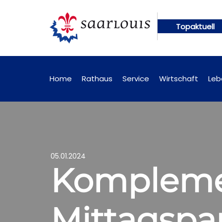
Topaktuell
ngen künftig online abrufbar
Öffentliche Bekann
Home
Rathaus
Service
Wirtschaft
Leb
05.01.2024
Komplemen
Mittagspa