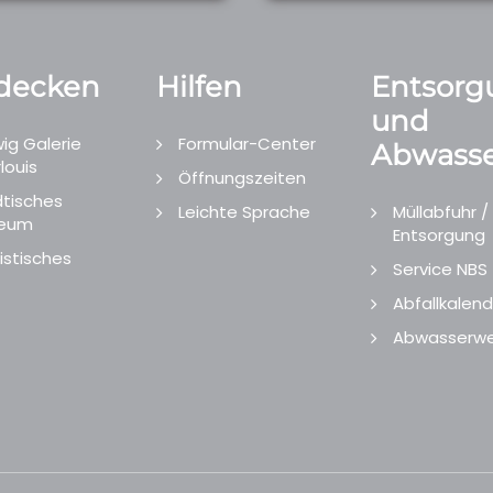
decken
Hilfen
Entsorg
und
ig Galerie
Formular-Center
Abwasse
louis
Öffnungszeiten
tisches
Leichte Sprache
Müllabfuhr /
eum
Entsorgung
istisches
Service NBS
Abfallkalend
Abwasserwe