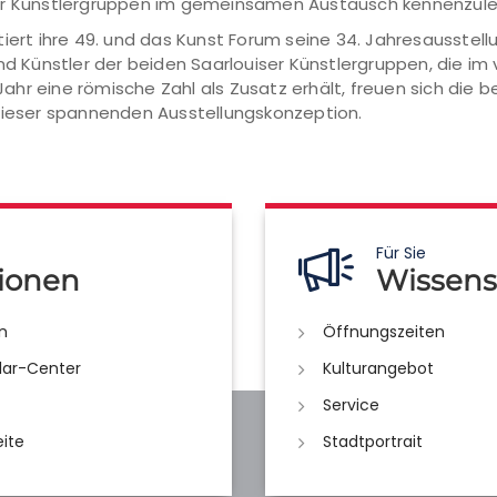
ser Künstlergruppen im gemeinsamen Austausch kennenzule
tiert ihre 49. und das Kunst Forum seine 34. Jahresausstel
und Künstler der beiden Saarlouiser Künstlergruppen, die i
hr eine römische Zahl als Zusatz erhält, freuen sich die
 dieser spannenden Ausstellungskonzeption.
Für Sie
ionen
Wissens
n
Öffnungszeiten
lar-Center
Kulturangebot
Service
eite
Stadtportrait