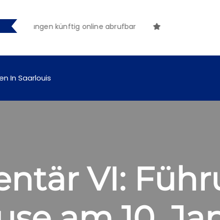
tmachungen künftig online abrufbar
en In Saarlouis
tär VI: Führu
use am 10. Ja