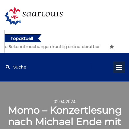
Topaktuell
he Bekanntmachungen künftig online abrufbar
02.04.2024
Momo – Konzertlesung
nach Michael Ende mit