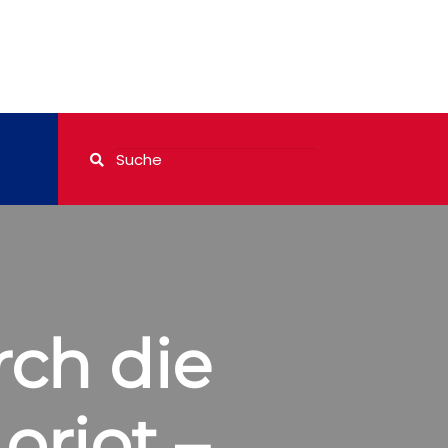
rch die
oriot –