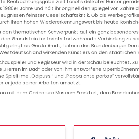
rfe Beobachtungsgabe zielt Loriots delikater Humor gerad
s 1980er Jahre und hält ihr originell den Spiegel vor. Zahlre
gnissen feinster Gesellschaftskritik. Ob als Werbegrafiker
durch ihren hohen Wiedererkennungswert bis heute ikonisch
aus den thematischen Schwerpunkt auf ein ganz besonderes 
gt den Grundstein für Loriots fortwährende Verbindung zu 
fühl gelingt es Gerda Arndt, Leiterin des Brandenburger D
n Westdeutschland wirkenden Künstlers an den staatlichen St
Schauspieler und Regisseur wird in der Schau beleuchtet. Z
ie „Herren im Bad“ oder von ihm entworfene Opernbühnenm
ine Spielfilme „Ödipussi“ und „Pappa ante portas“ vervoll
der er jede seiner Arbeiten umsetzt.
ation mit dem Caricatura Museum Frankfurt, dem Branden
.
Für Sie