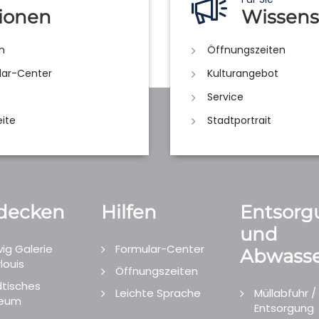
ionen
Wissens
n
Öffnungszeiten
lar-Center
Kulturangebot
Service
eite
Stadtportrait
decken
Hilfen
Entsorg
und
ig Galerie
Formular-Center
Abwasse
louis
Öffnungszeiten
tisches
Leichte Sprache
Müllabfuhr /
eum
Entsorgung