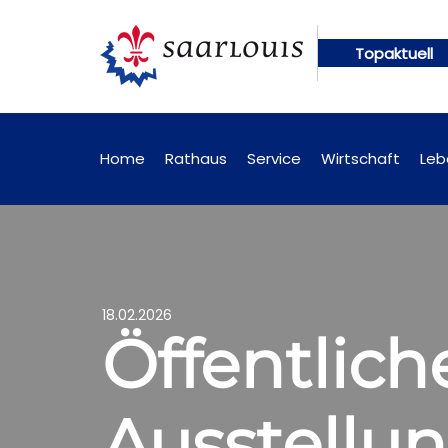
Topaktuell
gen künftig online abrufbar
Öffentliche Bekannt
Home
Rathaus
Service
Wirtschaft
Leb
18.02.2026
Öffentlic
Ausstellun