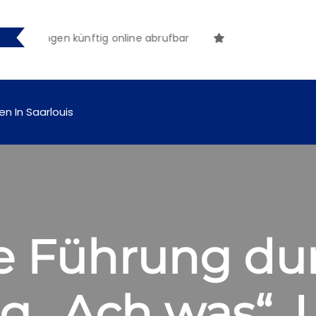
machungen künftig online abrufbar
en In Saarlouis
he Führung du
g „Ach was“. L