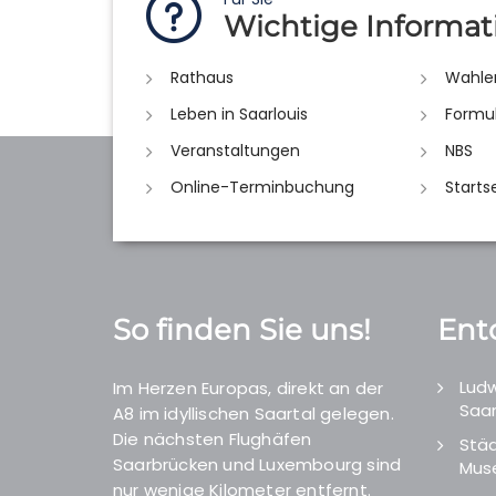
Wichtige Informat
Rathaus
Wahle
Leben in Saarlouis
Formu
Veranstaltungen
NBS
Online-Terminbuchung
Starts
So finden Sie uns!
Ent
Ludw
Im Herzen Europas, direkt an der
Saar
A8 im idyllischen Saartal gelegen.
Die nächsten Flughäfen
Städ
Saarbrücken und Luxembourg sind
Mus
nur wenige Kilometer entfernt.