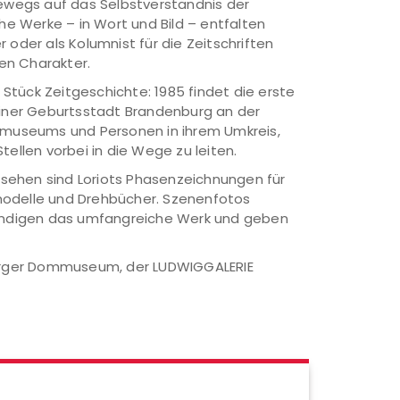
ewegs auf das Selbstverständnis der
iche Werke – in Wort und Bild – entfalten
 oder als Kolumnist für die Zeitschriften
en Charakter.
Stück Zeitgeschichte: 1985 findet die erste
seiner Geburtsstadt Brandenburg an der
ommuseums und Personen in ihrem Umkreis,
ellen vorbei in die Wege zu leiten.
u sehen sind Loriots Phasenzeichnungen für
odelle und Drehbücher. Szenenfotos
ständigen das umfangreiche Werk und geben
burger Dommuseum, der LUDWIGGALERIE