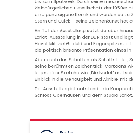
bis zum Spätwerk. Durch seine messerscha
kleinbürgerlichen Gesellschaft der 1950er bi
eine ganz eigene Komik und werden so zu Zeu
Stern und Quick – seine Zeichenkunst hat 
Ein Teil der Ausstellung setzt darüber hin
Loriot-Ausstellung in der DDR statt und le
Havel. Mit viel Geduld und Fingerspitzenge
die politisch brisante Präsentation eines i
Aber auch das Schaffen als Schriftsteller, 
seine berühmten Zeichentrick-Cartoons w
legendärer Sketche wie „Die Nudel“ und se
Einblick in die Genauigkeit und Akribie, mit 
Die Ausstellung ist entstanden in Kooper
Schloss Oberhausen und dem Studio Loriot
Für Sie