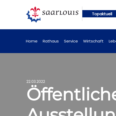
Topaktuell
en künftig online abrufbar
Öffentliche Bekanntm
Home
Rathaus
Service
Wirtschaft
Leb
22.03.2022
Öffentlic
Ausstellu