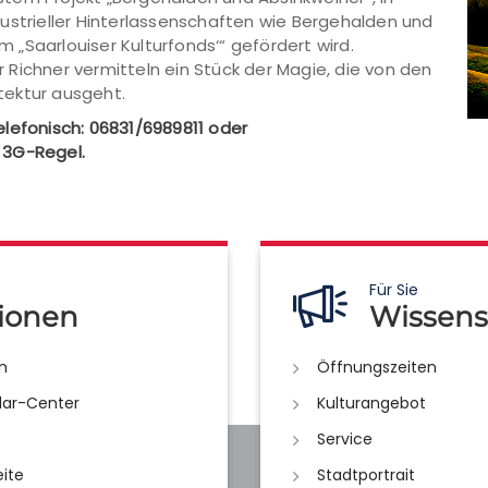
ustrieller Hinterlassenschaften wie Bergehalden und
„Saarlouiser Kulturfonds‘“ gefördert wird.
Richner vermitteln ein Stück der Magie, die von den
tektur ausgeht.
lefonisch: 06831/6989811 oder
e 3G-Regel.
Für Sie
ionen
Wissens
n
Öffnungszeiten
lar-Center
Kulturangebot
Service
eite
Stadtportrait