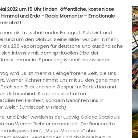
Mai 2022 um 15 Uhr finden öffentliche, kostenlose
n Himmel und Erde - Reale Momente – Emotionale
ner statt.
chner als freischaffender Fotograf, Publizist und
bei rund um den Globus. Seine Bilder wurden in mehr
r als 200 Reportagen für deutsche und ausländische
sich intensiv mit dem spirituellen Erbe der
e Kunst immer im Spannungsverhältnis zwischen
tig wird. Es ist mehr als eingefrorene Zeit, die uns
bart. Werner Richner nimmt uns mit zu den geheimen
. Doch sein Blick und sein Gespür für Reduktion und
n Unterschied. Seine meisterhaften
etailierten Feinheit, sondern berichten uns in
 Welt.“ (Christoph M Frisch)
l und Erde“ werden in der Ludwig Galerie Saarlouis
 von Werner Richner präsentiert. Die Bannbreite
„Himmelsgewölben“, „Magic Moments“ über
ngstem Projekt „Bergehalden und Absinkweiher“, in