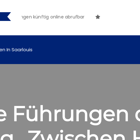
achungen künftig online abrufbar
en In Saarlouis
he Führungen 
ng „Zwischen