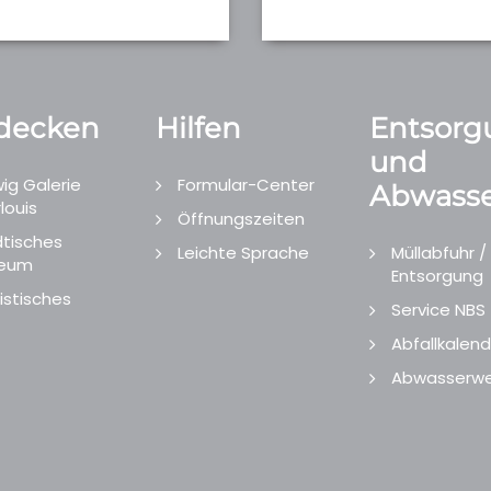
decken
Hilfen
Entsorg
und
ig Galerie
Formular-Center
Abwasse
louis
Öffnungszeiten
tisches
Leichte Sprache
Müllabfuhr /
eum
Entsorgung
istisches
Service NBS
Abfallkalend
Abwasserwe