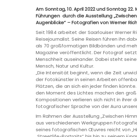
Am Sonntag, 10. April 2022 und Sonntag 22. 
Führungen durch die Ausstellung „Zwische
Augenblicke“ – Fotografien von Werner Rich
Seit 1984 arbeitet der Saarlouiser Werner Ri
Reisejournalist. Seine Reisen führen ihn da
als 70 großformatigen Bildbänden und meh
Magazine veröffentlicht. Der Fotograf setzt 
Menschheit auseinander. Dabei steht sein
Mensch, Natur und Kultur.
„Die Intensität beginnt, wenn die Zeit unwich
der Fotokünstler in seinen Arbeiten offen
Plätzen, die an sich ein jeder finden könnte
den Moment des Lichtes machen den große
Kompositionen verlieren sich nicht in ihrer d
fotografischer Sprache von der Aura unserer
Im Rahmen der Ausstellung „Zwischen Himme
aus verschiedenen Werkgruppen Fotografien
seines fotografischen Œuvres reicht von 
„Streetlife-Portraits“ bis hin zu seinem jü