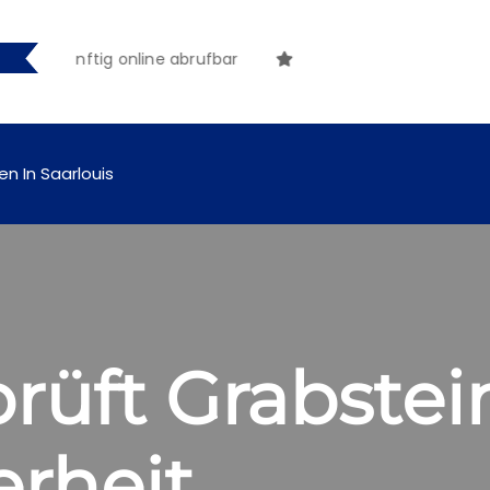
en künftig online abrufbar
en In Saarlouis
rüft Grabstei
erheit