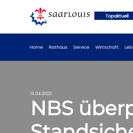
Topaktuell
nftig online abrufbar
Öffentliche Bekanntmachung
Home
Rathaus
Service
Wirtschaft
Leb
14.04.2023
NBS überp
Standsich