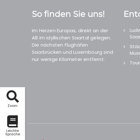
So finden Sie uns!
Ent
Ludw
Im Herzen Europas, direkt an der
Saar
A8 im idyllischen Saartal gelegen.
Die nächsten Flughäfen
Städ
Saarbrücken und Luxembourg sind
Mus
nur wenige Kilometer entfernt.
Tour
Zoom
Leichte
Sprache