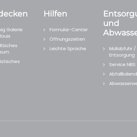
decken
Hilfen
Entsorg
und
ig Galerie
Formular-Center
Abwasse
louis
Öffnungszeiten
tisches
Leichte Sprache
Müllabfuhr /
eum
Entsorgung
istisches
Service NBS
Abfallkalend
Abwasserwe