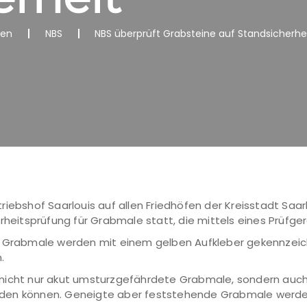
nen
NBS
NBS überprüft Grabsteine auf Standsicherhe
iebshof Saarlouis auf allen Friedhöfen der Kreisstadt Saarl
rheitsprüfung für Grabmale statt, die mittels eines Prüfge
se Grabmale werden mit einem gelben Aufkleber gekennzei
.
 nicht nur akut umsturzgefährdete Grabmale, sondern au
rden können. Geneigte aber feststehende Grabmale werde