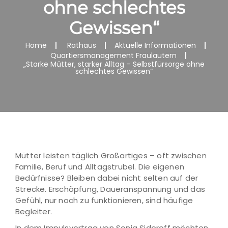
ohne schlechtes
Gewissen“
Home
Rathaus
Aktuelle Informationen
Quartiersmanagement Fraulautern
„Starke Mütter, starker Alltag – Selbstfürsorge ohne
schlechtes Gewissen“
Mütter leisten täglich Großartiges – oft zwischen
Familie, Beruf und Alltagstrubel. Die eigenen
Bedürfnisse? Bleiben dabei nicht selten auf der
Strecke. Erschöpfung, Daueranspannung und das
Gefühl, nur noch zu funktionieren, sind häufige
Begleiter.
In dem Impulsvortrag von Sonja Sidoroff möchten