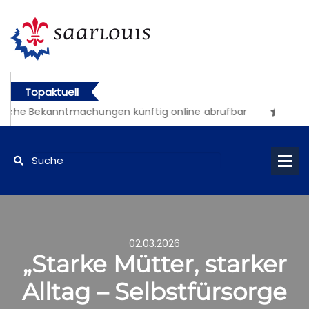
Topaktuell
liche Bekanntmachungen künftig online abrufbar
02.03.2026
„Starke Mütter, starker
Alltag – Selbstfürsorge