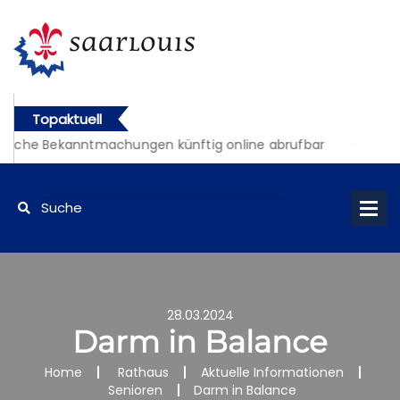
Topaktuell
liche Bekanntmachungen künftig online abrufbar
28.03.2024
Darm in Balance
Home
Rathaus
Aktuelle Informationen
Senioren
Darm in Balance