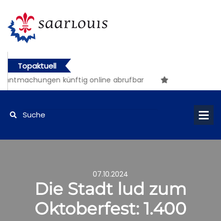
Topaktuell
achungen künftig online abrufbar
07.10.2024
Die Stadt lud zum
Oktoberfest: 1.400