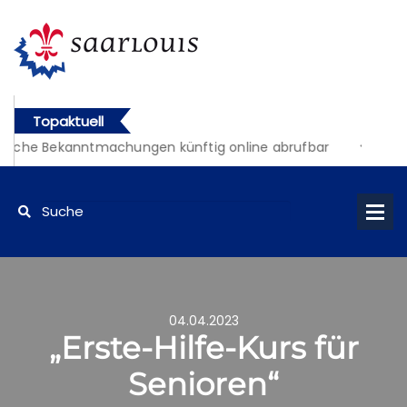
Topaktuell
liche Bekanntmachungen künftig online abrufbar
04.04.2023
„Erste-Hilfe-Kurs für
Senioren“