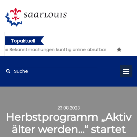
Topaktuell
che Bekanntmachungen künftig online abrufbar
23.08.2023
Herbstprogramm „Aktiv
älter werden...“ startet