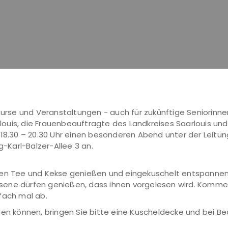
 Kurse und Veranstaltungen - auch für zukünftige Seniorinne
uis, die Frauenbeauftragte des Landkreises Saarlouis und 
 18.30 – 20.30 Uhr einen besonderen Abend unter der Leitun
g-Karl-Balzer-Allee 3 an.
en Tee und Kekse genießen und eingekuschelt entspannen. N
ene dürfen genießen, dass ihnen vorgelesen wird. Kommen 
fach mal ab.
en können, bringen Sie bitte eine Kuscheldecke und bei Bed