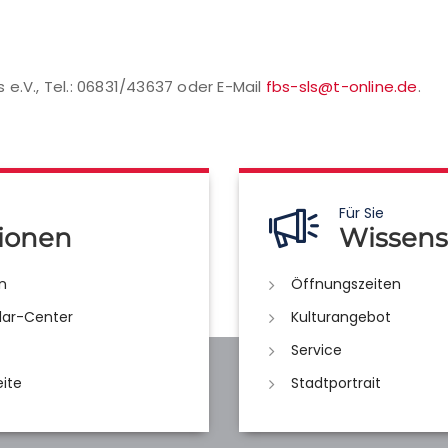
e.V., Tel.: 06831/43637 oder E-Mail
fbs-sls@t-online.de
.
Für Sie
ionen
Wissens
n
Öffnungszeiten
lar-Center
Kulturangebot
Service
eite
Stadtportrait