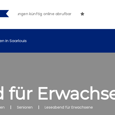
tmachungen künftig online abrufbar
en In Saarlouis
 für Erwachs
nen
Senioren
Leseabend für Erwachsene