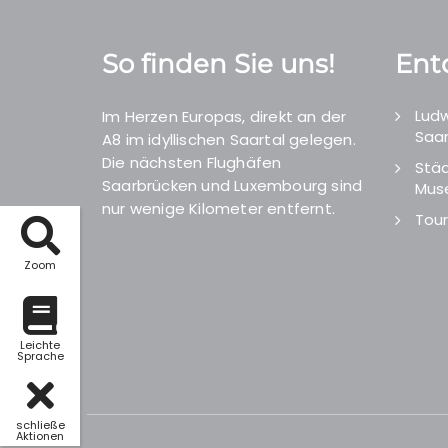
So finden Sie uns!
Ent
Ludw
Im Herzen Europas, direkt an der
Saar
A8 im idyllischen Saartal gelegen.
Die nächsten Flughäfen
Städ
Saarbrücken und Luxembourg sind
Mus
nur wenige Kilometer entfernt.
Tour
Zoom
Leichte
Sprache
schließe
Aktionen