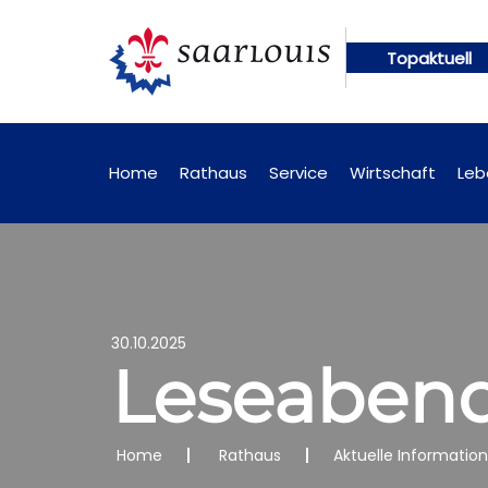
Topaktuell
ngen künftig online abrufbar
Öffentliche Bekann
Home
Rathaus
Service
Wirtschaft
Leb
30.10.2025
Leseabend
Home
Rathaus
Aktuelle Informatio