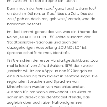
im zweiten Teil der Strophe ein „Dann“:
Dann mach dai Auen zou/ ganz fäscht, dann lou/
en daich mòòl ren, en Rou/ lòss da Zeit, lòss da
Zeit/ geh en daich ren, geh weit/ zereck, woo de
häakomm bescht/
Im Lied kommt genau das vor, was ein Thema der
Reihe „ALFRED GULDEN - 50 Jahre Mundart“ der
Stadtbibliothek Saarlouis und auch der
dazugehörigen Ausstellung „LOU MOL LO“ ist:
Sprache schafft Heimat, Identität.
1975 erschien der erste Mundartgedichtband „Lou
mol lo laida“ von Alfred Gulden, 1976 der zweite
„Naischt wii Firz em Kòpp“. In den 1970er gab es
eine Zuwendung zum Dialekt in Zentraleuropa. Die
regionalen Sprachen und Sprachen von
Minderheiten wurden von verschiedensten
Autoren für ihre Werke verwendet. Die Akteure
sahen im Dialekt das Identitätsstiftende, das
zugleich aber auch über Nationalgrenzen