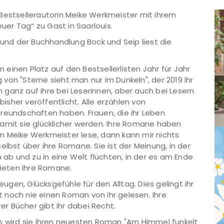
Bestsellerautorin Meike Werkmeister mit ihrem
er Tag“ zu Gast in Saarlouis.
 und der Buchhandlung Bock und Seip liest die
einen Platz auf den Bestsellerlisten Jahr für Jahr
g von "Sterne sieht man nur im Dunkeln", der 2019 ihr
ch ganz auf ihre bei Leserinnen, aber auch bei Lesern
sher veröffentlicht. Alle erzählen von
reundschaften haben. Frauen, die ihr Leben
damit sie glücklicher werden. Ihre Romane haben
n Meike Werkmeister lese, dann kann mir nichts
elbst über ihre Romane. Sie ist der Meinung, in der
n ab und zu in eine Welt flüchten, in der es am Ende
bieten ihre Romane.
gen, Glücksgefühle für den Alltag. Dies gelingt ihr
at noch nie einen Roman von ihr gelesen. Ihre
rer Bücher gibt ihr dabei Recht.
is wird sie ihren neuesten Roman "Am Himmel funkelt