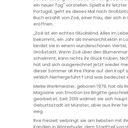
ein neuer Tag" vorstellen. Spielte ihr letzte
Portugal, geht es dieses Mal nach Großbri
Buch erzählt von Zoé, einer Frau, der sich i
eröffnen.
„Zoé ist ein echtes Glückskind. Alles im Leb
bekommt, ein Jahr als Innenarchitektin in 
landet sie in einem wunderschönen Viertel, d
Großstadt. Wenn Zoé über den Blumenmarkt
schwimmt, kann nichts ihr Glück trüben. Nic
hat und sich ausgerechnet jetzt wieder meld
dieser Sommer all ihre Pläne auf den Kopf s
wirklich hierhergeführt? Und was bedeutet e
Meike Werkmeister, geboren 1979, hat als Red
Magazine von Emotion bis Brigitte geschrie
gearbeitet. Seit 2019 widmet sie sich haup
Geburtsstadt ist Münster, aber aus ihrer 
weg.
Ihre Freizeit verbringt sie am liebsten mit 
Kanälen in Winterhude, dem Stadtteil von H