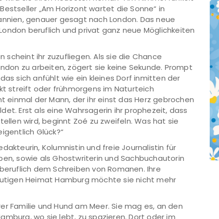
r Bestseller „Am Horizont wartet die Sonne“ in
tannien, genauer gesagt nach London. Das neue
n London beruflich und privat ganz neue Möglichkeiten
en scheint ihr zuzufliegen. Als sie die Chance
London zu arbeiten, zögert sie keine Sekunde. Prompt
as sich anfühlt wie ein kleines Dorf inmitten der
 streift oder frühmorgens im Naturteich
ht einmal der Mann, der ihr einst das Herz gebrochen
et. Erst als eine Wahrsagerin ihr prophezeit, dass
tellen wird, beginnt Zoé zu zweifeln. Was hat sie
igentlich Glück?“
akteurin, Kolumnistin und freie Journalistin für
ben, sowie als Ghostwriterin und Sachbuchautorin
tberuflich dem Schreiben von Romanen. Ihre
heutigen Heimat Hamburg möchte sie nicht mehr
ihrer Familie und Hund am Meer. Sie mag es, an den
amburg, wo sie lebt, zu spazieren. Dort oder im