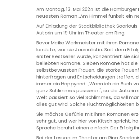
Am Montag, 13. Mai 2024 ist die Hamburger 
neuesten Roman „Am Himmel funkelt ein neu
Auf Einladung der Stadtbibliothek Saarlouis
Autorin um 19 Uhr im Theater am Ring.
Bevor Meike Werkmeister mit ihren Romanen 
landete, war sie Journalistin. Seit dem Erfol
erster Bestseller wurde, konzentriert sie si
beliebten Romane. Sieben Romane hat sie bi
selbstbewussten Frauen, die starke Frauenf
hinterfragen und Entscheidungen treffen, 
immer ein Happyend. „Wenn ich ein Buch vo
ganz Schlimmes passieren", so die Autorin s
Welt passiert so viel Schlimmes, da will ma
alles gut wird. Solche Fluchtmöglichkeiten 
Sie möchte Gefühle mit ihren Romanen erzeu
sehr gut, und wer hier von Kitsch spricht, h
Sprache berührt einen einfach. Der Erfolg ih
Bei der Lesung im Theater am Ring Saarlou