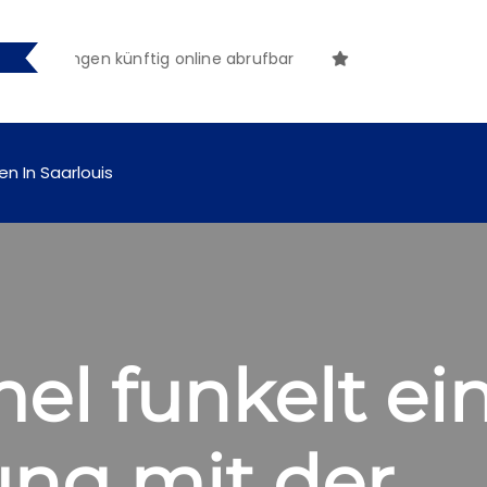
achungen künftig online abrufbar
en In Saarlouis
l funkelt ei
ung mit der