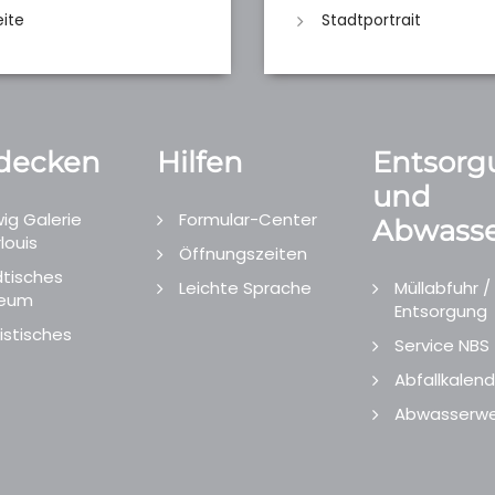
eite
Stadtportrait
decken
Hilfen
Entsorg
und
ig Galerie
Formular-Center
Abwasse
louis
Öffnungszeiten
tisches
Leichte Sprache
Müllabfuhr /
eum
Entsorgung
istisches
Service NBS
Abfallkalend
Abwasserwe