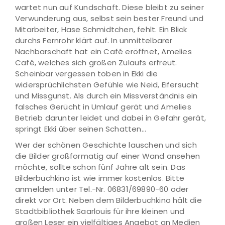
wartet nun auf Kundschaft. Diese bleibt zu seiner
Verwunderung aus, selbst sein bester Freund und
Mitarbeiter, Hase Schmidtchen, fehlt. Ein Blick
durchs Fernrohr klärt auf. In unmittelbarer
Nachbarschaft hat ein Café eröffnet, Amelies
Café, welches sich großen Zulaufs erfreut.
Scheinbar vergessen toben in Ekki die
widersprüchlichsten Gefühle wie Neid, Eifersucht
und Missgunst. Als durch ein Missverständnis ein
falsches Gerücht in Umlauf gerät und Amelies
Betrieb darunter leidet und dabei in Gefahr gerät,
springt Ekki über seinen Schatten…
Wer der schönen Geschichte lauschen und sich
die Bilder großformatig auf einer Wand ansehen
möchte, sollte schon fünf Jahre alt sein. Das
Bilderbuchkino ist wie immer kostenlos. Bitte
anmelden unter Tel.-Nr. 06831/69890-60 oder
direkt vor Ort. Neben dem Bilderbuchkino hält die
Stadtbibliothek Saarlouis für ihre kleinen und
großen Leser ein vielfältiges Angebot an Medien