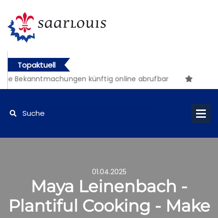
Topaktuell
he Bekanntmachungen künftig online abrufbar
01.04.2025
Maya Leinenbach -
Plantiful Cooking - Make