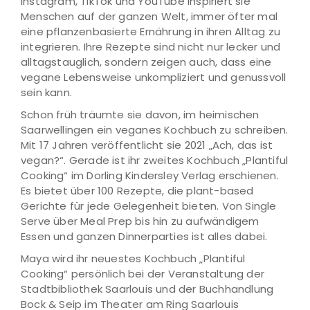
Instagram, TikTok und YouTube inspiriert sie
Menschen auf der ganzen Welt, immer öfter mal
eine pflanzenbasierte Ernährung in ihren Alltag zu
integrieren. Ihre Rezepte sind nicht nur lecker und
alltagstauglich, sondern zeigen auch, dass eine
vegane Lebensweise unkompliziert und genussvoll
sein kann.
Schon früh träumte sie davon, im heimischen
Saarwellingen ein veganes Kochbuch zu schreiben.
Mit 17 Jahren veröffentlicht sie 2021 „Ach, das ist
vegan?“. Gerade ist ihr zweites Kochbuch „Plantiful
Cooking“ im Dorling Kindersley Verlag erschienen.
Es bietet über 100 Rezepte, die plant-based
Gerichte für jede Gelegenheit bieten. Von Single
Serve über Meal Prep bis hin zu aufwändigem
Essen und ganzen Dinnerparties ist alles dabei.
Maya wird ihr neuestes Kochbuch „Plantiful
Cooking“ persönlich bei der Veranstaltung der
Stadtbibliothek Saarlouis und der Buchhandlung
Bock & Seip im Theater am Ring Saarlouis