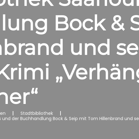
ung Bock & S
nbrand und s
rimi „Verhäng
er“
nen
Stadtbibliothek
is und der Buchhandlung Bock & Seip mit Tom Hillenbrand und se