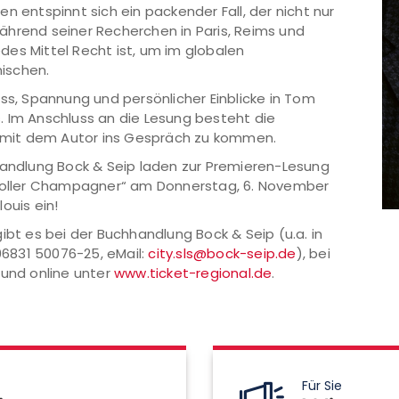
n entspinnt sich ein packender Fall, der nicht nur
ährend seiner Recherchen in Paris, Reims und
es Mittel Recht ist, um im globalen
ischen.
ss, Spannung und persönlicher Einblicke in Tom
. Im Anschluss an die Lesung besteht die
nd mit dem Autor ins Gespräch zu kommen.
handlung Bock & Seip laden zur Premieren-Lesung
svoller Champagner“ am Donnerstag, 6. November
ouis ein!
ibt es bei der Buchhandlung Bock & Seip (u.a. in
. 06831 50076-25, eMail:
city.sls@bock-seip.de
), bei
 und online unter
www.ticket-regional.de
.
Für Sie