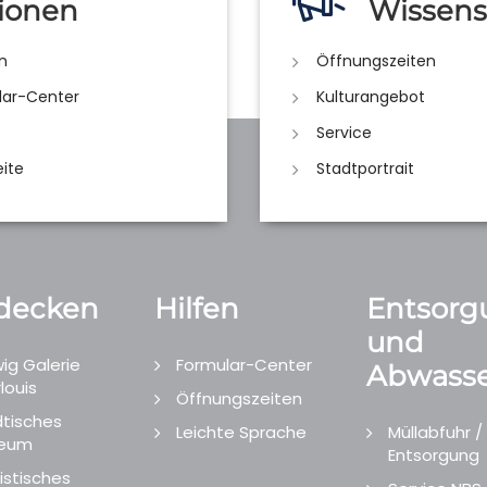
ionen
Wissens
n
Öffnungszeiten
lar-Center
Kulturangebot
Service
eite
Stadtportrait
decken
Hilfen
Entsorg
und
ig Galerie
Formular-Center
Abwasse
louis
Öffnungszeiten
tisches
Leichte Sprache
Müllabfuhr /
eum
Entsorgung
istisches