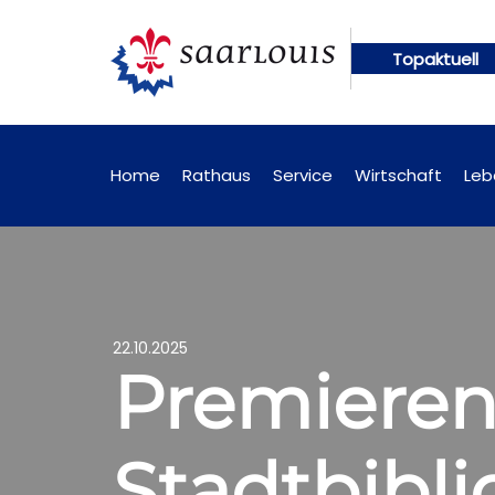
Topaktuell
n künftig online abrufbar
Öffentliche Bekanntma
Home
Rathaus
Service
Wirtschaft
Leb
22.10.2025
Premieren
Stadtbibli