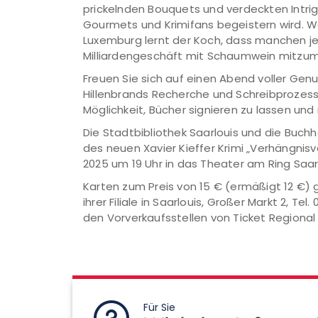
prickelnden Bouquets und verdeckten Intrige
Gourmets und Krimifans begeistern wird. W
Luxemburg lernt der Koch, dass manchen jed
Milliardengeschäft mit Schaumwein mitzum
Freuen Sie sich auf einen Abend voller Genu
Hillenbrands Recherche und Schreibprozess
Möglichkeit, Bücher signieren zu lassen u
Die Stadtbibliothek Saarlouis und die Buch
des neuen Xavier Kieffer Krimi „Verhängni
2025 um 19 Uhr in das Theater am Ring Saarl
Karten zum Preis von 15 € (ermäßigt 12 €) g
ihrer Filiale in Saarlouis, Großer Markt 2, Tel
den Vorverkaufsstellen von Ticket Regional
Für Sie