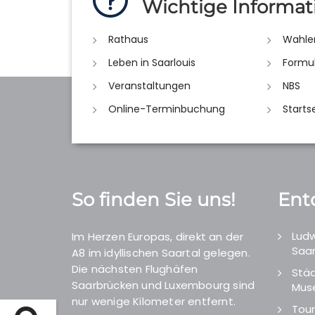
Wichtige Informat
Rathaus
Wahle
Leben in Saarlouis
Formu
Veranstaltungen
NBS
Online-Terminbuchung
Starts
So finden Sie uns!
Ent
Ludw
Im Herzen Europas, direkt an der
Saar
A8 im idyllischen Saartal gelegen.
Die nächsten Flughäfen
Städ
Saarbrücken und Luxembourg sind
Mus
nur wenige Kilometer entfernt.
Tour