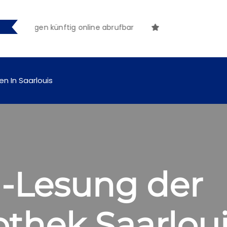
chungen künftig online abrufbar
en In Saarlouis
-Lesung der
othek Saarlou