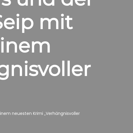
eip mit
einem
nisvoller
inem neuesten Krimi „Verhängnisvoller