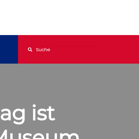
ag ist
 Museum