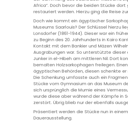
Africa“. Doch bevor die beiden Stücke dor
restauriert werden. Hierzu ging die Reise z
Doch wie kommt ein ägyptischer Sarkopha
Museums Saarlouis? Der Schlüssel hierzu lie
Lonsdorfer (1861-1944). Dieser war ein früh
zu Beginn des 20. Jahrhunderts in Kairo Kar
Kontakt mit dem Bankier und Mäzen Wilhel
Ausgrabungen war. So unterstützte dieser
Junker in el-Hibeh am mittleren Nil. Dort ko
bemalten Holzsarkophagen freilegen. Einen
ägyptischen Behörden, diesen schenkte er
Die Schenkung umfasste auch ein Fragment
Stücke vom Gymnasium an das Museum der
sich ursprünglich die Mumie eines Vermes
wurde diese aber während der Kämpfe in 
zerstört. Übrig blieb nur der ebenfalls aus
Präsentiert werden die Stücke nun in einem
Dauerausstellung.