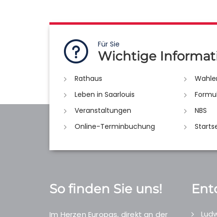
Für Sie
Wichtige Informat
Rathaus
Wahle
Leben in Saarlouis
Formu
Veranstaltungen
NBS
Online-Terminbuchung
Starts
So finden Sie uns!
Ent
Ludw
Im Herzen Europas, direkt an der