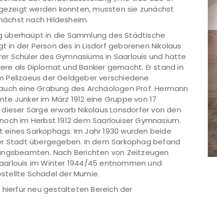
t gezeigt werden konnten, mussten sie zunächst
unächst nach Hildesheim.
g überhaupt in die Sammlung des Städtische
gt in der Person des in Lisdorf geborenen Nikolaus
erer Schüler des Gymnasiums in Saarlouis und hatte
riere als Diplomat und Bankier gemacht. Er stand in
m Pelizaeus der Geldgeber verschiedene
 auch eine Grabung des Archäologen Prof. Hermann
nnte Junker im März 1912 eine Gruppe von 17
 dieser Särge erwarb Nikolaus Lonsdorfer von den
 noch im Herbst 1912 dem Saarlouiser Gymnasium.
 eines Sarkophags. Im Jahr 1930 wurden beide
 Stadt übergegeben. In dem Sarkophag befand
sungsbeamten. Nach Berichten von Zeitzeugen
Saarlouis im Winter 1944/45 entnommen und
gestellte Schädel der Mumie.
 hierfür neu gestalteten Bereich der