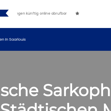
achungen künftig online abrufbar
en In Saarlouis
ische Sarkoph
 Städtischen