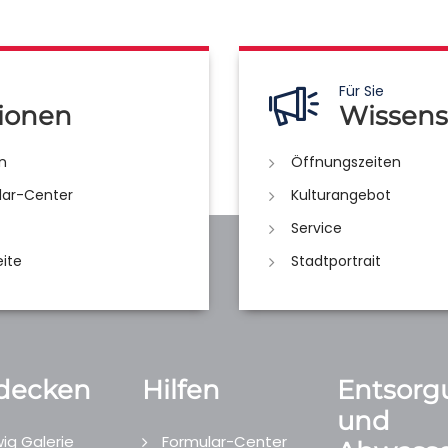
Für Sie
ionen
Wissens
n
Öffnungszeiten
lar-Center
Kulturangebot
Service
eite
Stadtportrait
decken
Hilfen
Entsorg
und
ig Galerie
Formular-Center