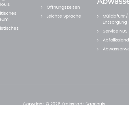
Abwasse
louis
Öffnungszeiten
tisches
Leichte Sprache
Müllabfuhr /
eum
Entsorgung
istisches
Service NBS
Abfallkalend
Abwasserwe
Copyright © 2026 Kreisstadt Saarlouis.
Designed and Developed by
echtgut
/
Site Point
.