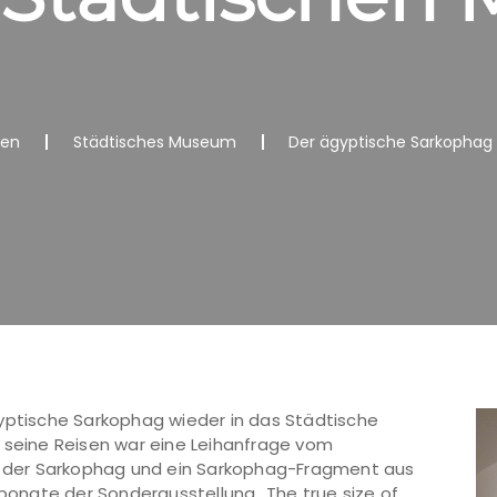
nen
Städtisches Museum
Der ägyptische Sarkophag 
gyptische Sarkophag wieder in das Städtische
r seine Reisen war eine Leihanfrage vom
en der Sarkophag und ein Sarkophag-Fragment aus
onate der Sonderausstellung „The true size of