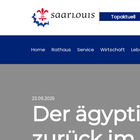
Topaktuell
gen künftig online abrufbar
Öffentliche Bekanntm
Home
Rathaus
Service
Wirtschaft
Leb
23.09.2025
Der ägypt
zurück im